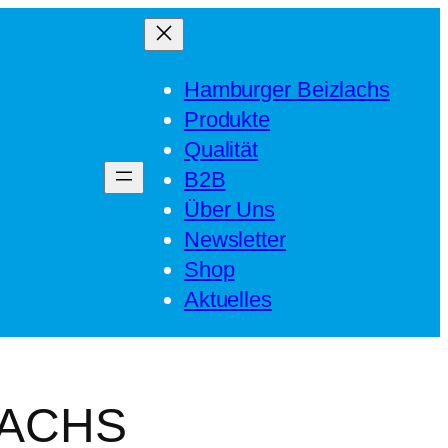
Hamburger Beizlachs
Produkte
Qualität
B2B
Über Uns
Newsletter
Shop
Aktuelles
LACHS