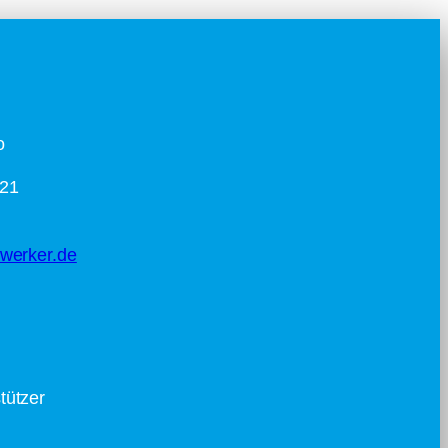
o
 21
werker.de
tzer